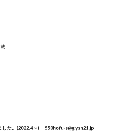
掲載
。(2022.4～)
550hofu-s@g.ysn21.jp