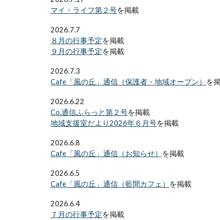
マイ・ライフ第２号
を掲載
2026.7.7
８月の行事予定
を掲載
９月の行事予定
を掲載
2026.7.3
Cafe「風の丘」通信（保護者・地域オープン）
を
2026.6.22
Co.通信ふらっと第
２
号
を掲載
地域支援室だより2026年
６
月号
を掲載
2026.6.8
Cafe「風の丘」通信（お知らせ）
を掲載
2026.6.5
Cafe「風の丘」通信（藍間カフェ）
を掲載
2026.6.4
７月の行事予定
を掲載